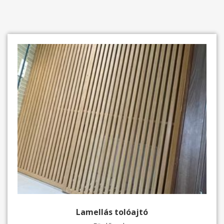
Lamellás tolóajtó