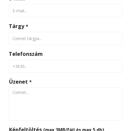
Tárgy
*
Telefonszám
Üzenet
*
Képfeltöltés
(max 3MB/fájl és max 5 db)