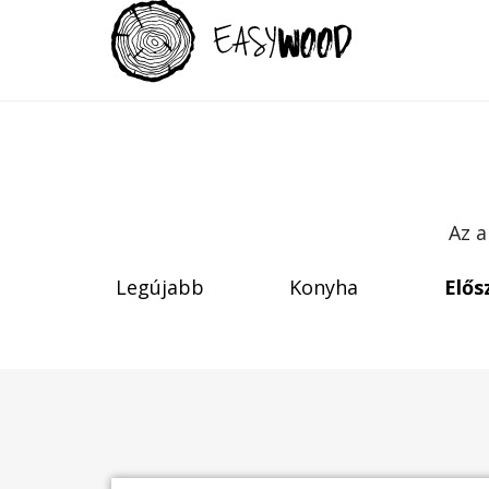
Az a
Legújabb
Konyha
Elős