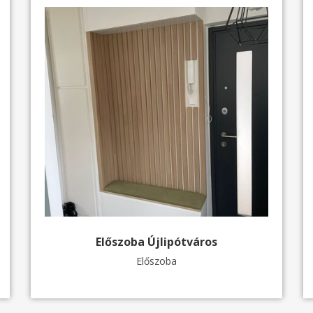
Előszoba Újlipótváros
Előszoba