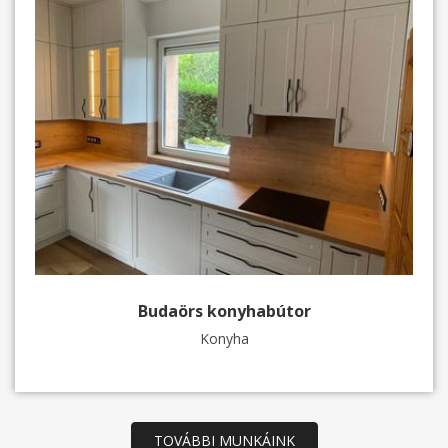
Budaörs konyhabútor
Konyha
TOVÁBBI MUNKÁINK